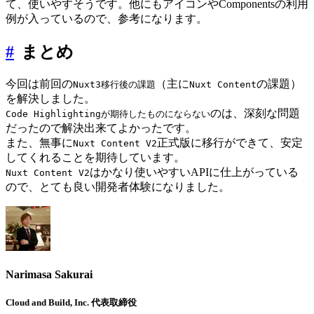
て、使いやすそうです。他にもアイコンやComponentsの利用
例が入っているので、参考になります。
#
まとめ
今回は前回の
（主に
の課題）
Nuxt3移行後の課題
Nuxt Content
を解決しました。
のは、深刻な問題
Code Highlightingが期待したものにならない
だったので解決出来てよかったです。
また、無事に
正式版に移行ができて、安定
Nuxt Content V2
してくれることを期待しています。
はかなり使いやすいAPIに仕上がっている
Nuxt Content V2
ので、とても良い開発者体験になりました。
Narimasa Sakurai
Cloud and Build, Inc. 代表取締役