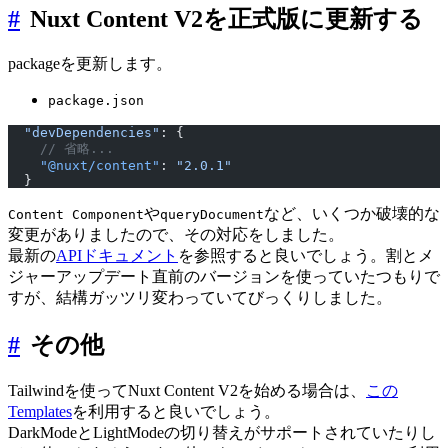
#
Nuxt Content V2を正式版に更新する
packageを更新します。
package.json
  "devDependencies"
: {
    // 省略...
    "@nuxt/content"
: 
"2.0.1"
  }
や
など、いくつか破壊的な
Content Component
queryDocument
変更がありましたので、その対応をしました。
最新の
APIドキュメント
を参照すると良いでしょう。割とメ
ジャーアップデート直前のバージョンを使っていたつもりで
すが、結構ガッツリ変わっていてびっくりしました。
#
その他
Tailwindを使ってNuxt Content V2を始める場合は、
この
Templates
を利用すると良いでしょう。
DarkModeとLightModeの切り替えがサポートされていたりし