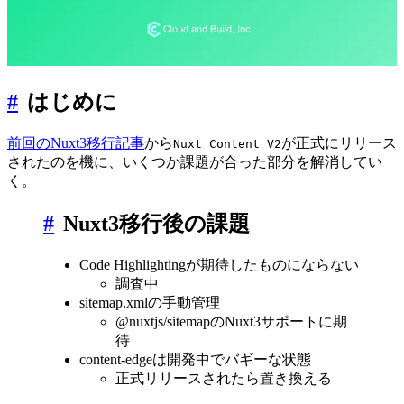
#
はじめに
前回のNuxt3移行記事
から
が正式にリリース
Nuxt Content V2
されたのを機に、いくつか課題が合った部分を解消してい
く。
#
Nuxt3移行後の課題
Code Highlightingが期待したものにならない
調査中
sitemap.xmlの手動管理
@nuxtjs/sitemapのNuxt3サポートに期
待
content-edgeは開発中でバギーな状態
正式リリースされたら置き換える