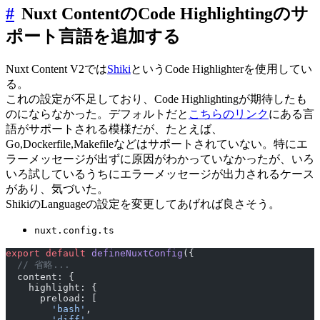
#
Nuxt ContentのCode Highlightingのサ
ポート言語を追加する
Nuxt Content V2では
Shiki
というCode Highlighterを使用してい
る。
これの設定が不足しており、Code Highlightingが期待したも
のにならなかった。デフォルトだと
こちらのリンク
にある言
語がサポートされる模様だが、たとえば、
Go,Dockerfile,Makefileなどはサポートされていない。特にエ
ラーメッセージが出ずに原因がわかっていなかったが、いろ
いろ試しているうちにエラーメッセージが出力されるケース
があり、気づいた。
ShikiのLanguageの設定を変更してあげれば良さそう。
nuxt.config.ts
export
 default
 defineNuxtConfig
({
  // 省略...
  content: {
    highlight: {
      preload: [
        'bash'
,
        'diff'
,