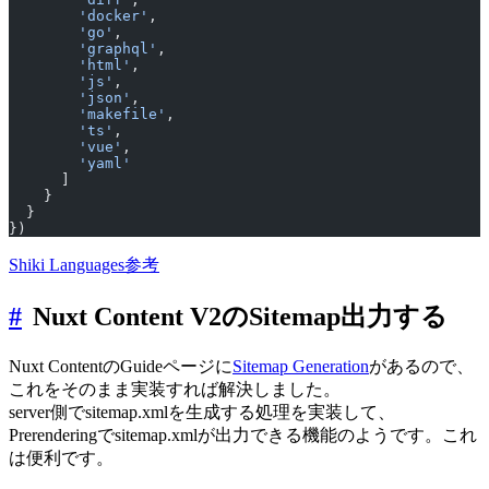
        'docker'
,
        'go'
,
        'graphql'
,
        'html'
,
        'js'
,
        'json'
,
        'makefile'
,
        'ts'
,
        'vue'
,
        'yaml'
      ]
    }
  }
})
Shiki Languages参考
#
Nuxt Content V2のSitemap出力する
Nuxt ContentのGuideページに
Sitemap Generation
があるので、
これをそのまま実装すれば解決しました。
server側でsitemap.xmlを生成する処理を実装して、
Prerenderingでsitemap.xmlが出力できる機能のようです。これ
は便利です。