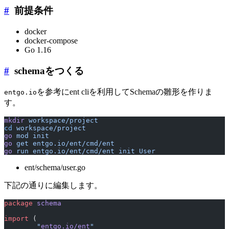
#
前提条件
docker
docker-compose
Go 1.16
#
schemaをつくる
を参考にent cliを利用してSchemaの雛形を作りま
entgo.io
す。
mkdir
 workspace/project
cd
 workspace/project
go
 mod
 init
go
 get
 entgo.io/ent/cmd/ent
go
 run
 entgo.io/ent/cmd/ent
 init
 User
ent/schema/user.go
下記の通りに編集します。
package
 schema
import
 (
	"
entgo.io/ent
"