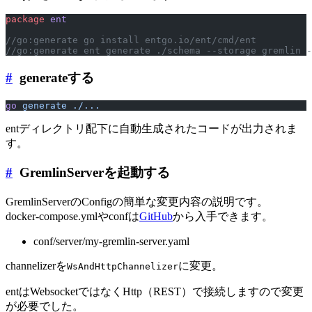
package
 ent
//go:generate go install entgo.io/ent/cmd/ent
//go:generate ent generate ./schema --storage gremlin -
#
generateする
go
 generate
 ./...
entディレクトリ配下に自動生成されたコードが出力されま
す。
#
GremlinServerを起動する
GremlinServerのConfigの簡単な変更内容の説明です。
docker-compose.ymlやconfは
GitHub
から入手できます。
conf/server/my-gremlin-server.yaml
channelizerを
に変更。
WsAndHttpChannelizer
entはWebsocketではなくHttp（REST）で接続しますので変更
が必要でした。