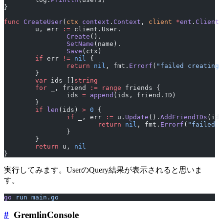
}
func
 CreateUser
(
ctx
 context
.
Context
, 
client
 *
ent
.
Client
	u, err 
:=
 client.User.
		Create
().
		SetName
(name).
		Save
(ctx)
	if
 err 
!=
 nil
 {
		return
 nil
, fmt.
Errorf
(
"failed creating
	}
	var
 ids []
string
	for
 _, friend 
:=
 range
 friends {
		ids 
=
 append
(ids, friend.ID)
	}
	if
 len
(ids) 
>
 0
 {
		if
 _, err 
:=
 u.
Update
().
AddFriendIDs
(id
			return
 nil
, fmt.
Errorf
(
"failed 
		}
	}
	return
 u, 
nil
}
実行してみます。UserのQuery結果が表示されると思いま
す。
go
 run
 main.go
#
GremlinConsole