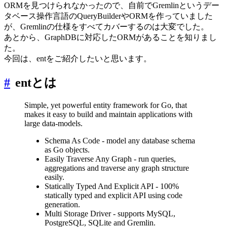
ORMを見つけられなかったので、自前でGremlinというデー
タベース操作言語のQueryBuilderやORMを作っていました
が、Gremlinの仕様をすべてカバーするのは大変でした。
あとから、GraphDBに対応したORMがあることを知りまし
た。
今回は、entをご紹介したいと思います。
#
entとは
Simple, yet powerful entity framework for Go, that
makes it easy to build and maintain applications with
large data-models.
Schema As Code - model any database schema
as Go objects.
Easily Traverse Any Graph - run queries,
aggregations and traverse any graph structure
easily.
Statically Typed And Explicit API - 100%
statically typed and explicit API using code
generation.
Multi Storage Driver - supports MySQL,
PostgreSQL, SQLite and Gremlin.