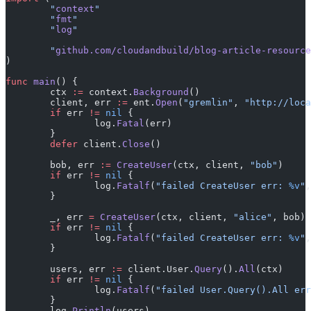
	"
context
"
	"
fmt
"
	"
log
"
	"
github.com/cloudandbuild/blog-article-resource
)
func
 main
() {
	ctx 
:=
 context.
Background
()
	client, err 
:=
 ent.
Open
(
"gremlin"
, 
"http://loca
	if
 err 
!=
 nil
 {
		log.
Fatal
(err)
	}
	defer
 client.
Close
()
	bob, err 
:=
 CreateUser
(ctx, client, 
"bob"
)
	if
 err 
!=
 nil
 {
		log.
Fatalf
(
"failed CreateUser err: 
%v
"
,
	}
	_, err 
=
 CreateUser
(ctx, client, 
"alice"
, bob)
	if
 err 
!=
 nil
 {
		log.
Fatalf
(
"failed CreateUser err: 
%v
"
,
	}
	users, err 
:=
 client.User.
Query
().
All
(ctx)
	if
 err 
!=
 nil
 {
		log.
Fatalf
(
"failed User.Query().All err
	}
	log.
Println
(users)