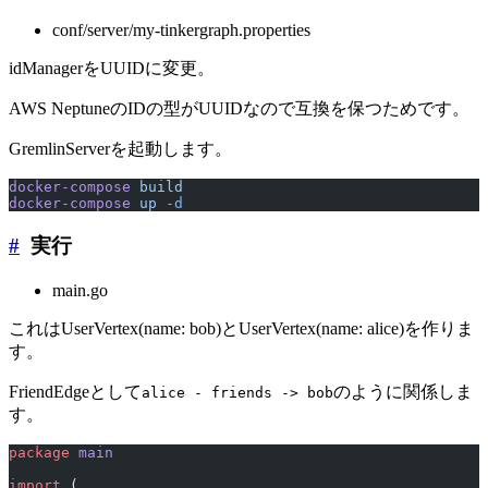
conf/server/my-tinkergraph.properties
idManagerをUUIDに変更。
AWS NeptuneのIDの型がUUIDなので互換を保つためです。
GremlinServerを起動します。
docker-compose
 build
docker-compose
 up
 -d
#
実行
main.go
これはUserVertex(name: bob)とUserVertex(name: alice)を作りま
す。
FriendEdgeとして
のように関係しま
alice - friends -> bob
す。
package
 main
import
 (