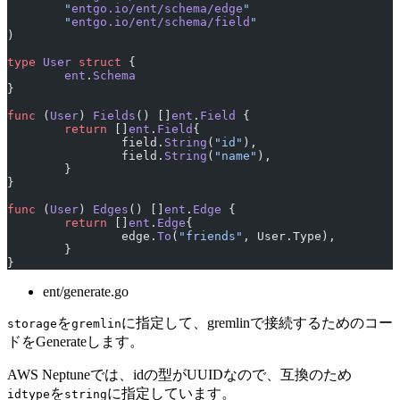
	"
entgo.io/ent/schema/edge
"
	"
entgo.io/ent/schema/field
"
)
type
 User
 struct
 {
	ent
.
Schema
}
func
 (
User
) 
Fields
() []
ent
.
Field
 {
	return
 []
ent
.
Field
{
		field.
String
(
"id"
),
		field.
String
(
"name"
),
	}
}
func
 (
User
) 
Edges
() []
ent
.
Edge
 {
	return
 []
ent
.
Edge
{
		edge.
To
(
"friends"
, User.Type),
	}
}
ent/generate.go
を
に指定して、gremlinで接続するためのコー
storage
gremlin
ドをGenerateします。
AWS Neptuneでは、idの型がUUIDなので、互換のため
を
に指定しています。
idtype
string