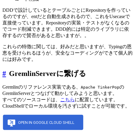
DDDで設計しているとテーブルごとにRepositoryを作ってい
るのですが、entだと自動生成されるので、これをUsecaseで
直接使っています。Repositoryの実装・テストがなくなるの
でコード削減できます。DDD的には特定のライブラリに依
存するので賛否があると思いますが。。
これらの特徴に関しては、好みだと思いますが、Typingの恩
恵を受けられるほうが、安全なコーディングができて個人的
には好みです。
#
GremlinServerに繋げる
Gremlinのリファレンス実装である、
の
Apache TinkerPop
GremlinServerとつなげて動かしてみようと思います。
すべてのソースコードは、
こちら
に配置しています。
CloudShellでローカル環境を汚さずに試すことが可能です。