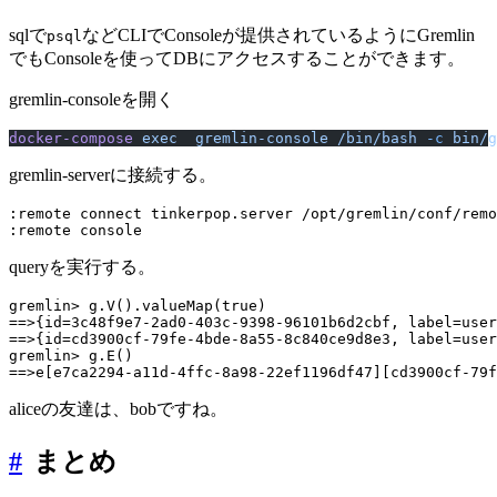
sqlで
などCLIでConsoleが提供されているようにGremlin
psql
でもConsoleを使ってDBにアクセスすることができます。
gremlin-consoleを開く
docker-compose
 exec
  gremlin-console
 /bin/bash
 -c
 bin/g
gremlin-serverに接続する。
:remote connect tinkerpop.server /opt/gremlin/conf/remo
queryを実行する。
gremlin> g.V().valueMap(true)

==>{id=3c48f9e7-2ad0-403c-9398-96101b6d2cbf, label=user
==>{id=cd3900cf-79fe-4bde-8a55-8c840ce9d8e3, label=user
gremlin> g.E()

aliceの友達は、bobですね。
#
まとめ