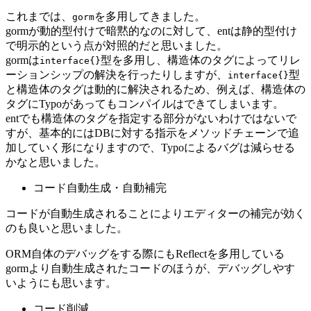
これまでは、
を多用してきました。
gorm
gormが動的型付けで暗黙的なのに対して、entは静的型付け
で明示的という点が対照的だと思いました。
gormは
型を多用し、構造体のタグによってリレ
interface{}
ーションシップの解決を行ったりしますが、
型
interface{}
と構造体のタグは動的に解決されるため、例えば、構造体の
タグにTypoがあってもコンパイルはできてしまいます。
entでも構造体のタグを指定する部分がないわけではないで
すが、基本的にはDBに対する指示をメソッドチェーンで追
加していく形になりますので、Typoによるバグは減らせる
かなと思いました。
コード自動生成・自動補完
コードが自動生成されることによりエディターの補完が効く
のも良いと思いました。
ORM自体のデバッグをする際にもReflectを多用している
gormより自動生成されたコードのほうが、デバッグしやす
いようにも思います。
コード削減