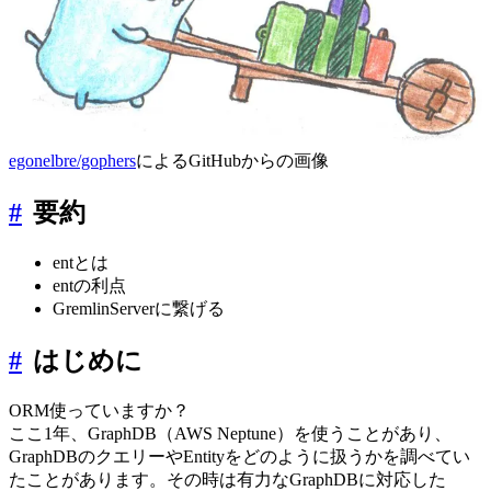
egonelbre/gophers
によるGitHubからの画像
#
要約
entとは
entの利点
GremlinServerに繋げる
#
はじめに
ORM使っていますか？
ここ1年、GraphDB（AWS Neptune）を使うことがあり、
GraphDBのクエリーやEntityをどのように扱うかを調べてい
たことがあります。その時は有力なGraphDBに対応した