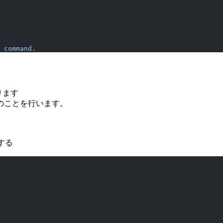
 command.
を作ります
のことを行います。
行する