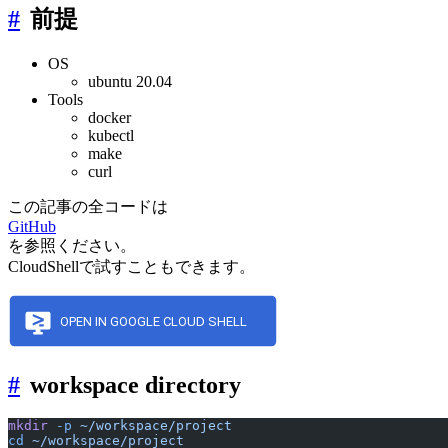
#
前提
OS
ubuntu 20.04
Tools
docker
kubectl
make
curl
この記事の全コードは
GitHub
を参照ください。
CloudShellで試すこともできます。
#
workspace directory
mkdir
 -p
 ~/workspace/project
cd
 ~/workspace/project