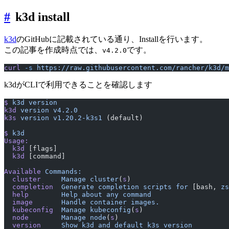
#
k3d install
k3d
のGitHubに記載されている通り、Installを行います。
この記事を作成時点では、
です。
v4.2.0
curl
 -s
 https://raw.githubusercontent.com/rancher/k3d/m
k3dがCLIで利用できることを確認します
$
 k3d
 version
k3d
 version
 v4.2.0
k3s
 version
 v1.20.2-k3s1
 (default)
$
 k3d
Usage:
  k3d
 [flags]
  k3d
 [command]
Available
 Commands:
  cluster
     Manage
 cluster
(
s
)
  completion
  Generate
 completion
 scripts
 for
 [bash, 
zs
  help
        Help
 about
 any
 command
  image
       Handle
 container
 images.
  kubeconfig
  Manage
 kubeconfig
(
s
)
  node
        Manage
 node
(
s
)
  version
     Show
 k3d
 and
 default
 k3s
 version