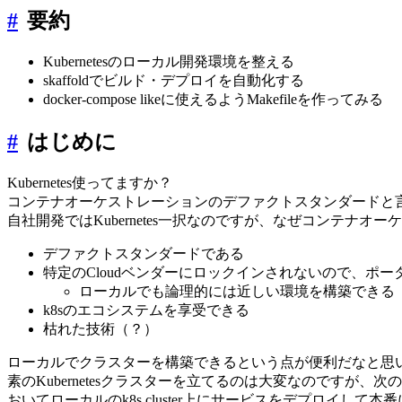
#
要約
Kubernetesのローカル開発環境を整える
skaffoldでビルド・デプロイを自動化する
docker-compose likeに使えるようMakefileを作ってみる
#
はじめに
Kubernetes使ってますか？
コンテナオーケストレーションのデファクトスタンダードと
自社開発ではKubernetes一択なのですが、なぜコンテナオー
デファクトスタンダードである
特定のCloudベンダーにロックインされないので、ポー
ローカルでも論理的には近しい環境を構築できる
k8sのエコシステムを享受できる
枯れた技術（？）
ローカルでクラスターを構築できるという点が便利だなと思
素のKubernetesクラスターを立てるのは大変なのですが、
おいてローカルのk8s cluster上にサービスをデプロイし