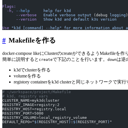
Flags:
  -h,
 --help
      help
 for
 k3d
      --verbose
   Enable
 verbose
 output
 (debug 
logging
)
      --version
   Show
 k3d
 and
 default
 k3s
 version
Use
 "k3d [command] --help"
 for
 more
 information
 about
 a
#
Makefileを作る
docker-compose likeにClusterのcreateができるようMakefile
簡単に説明すると
で下記のことを行います。
は逆
create
down
k3dでclusterを作る
volumeを作る
registory containerをk3d clusterと同じネットワークで実
# ~/workspace/project/Makefile
# k3d, registry vars
CLUSTER_NAME=myk3dcluster
REGISTRY_IMAGE=registry:2
REGISTRY_HOST=registry.local
REGISTRY_PORT=5000
REGISTRY_VOLUME=local_registry_volume
DEFAULT_REPO="
$(
REGISTRY_HOST
)
:
$(
REGISTRY_PORT
)
"