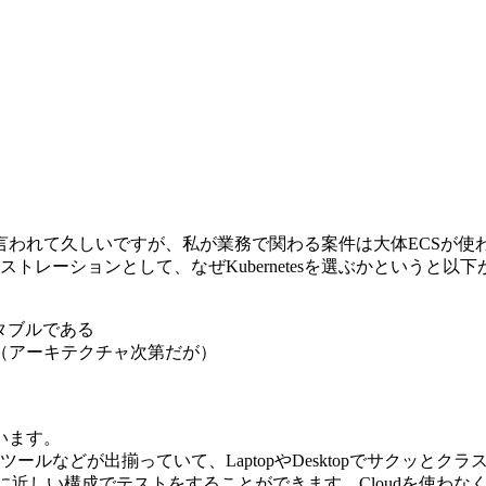
言われて久しいですが、私が業務で関わる案件は大体ECSが使
ケストレーションとして、なぜKubernetesを選ぶかというと以
タブルである
（アーキテクチャ次第だが）
います。
次のツールなどが出揃っていて、LaptopやDesktopでサク
て本番に近しい構成でテストをすることができます。Cloudを使