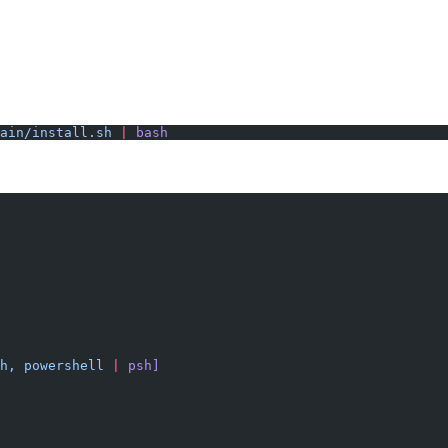
ain/install.sh
 |
 bash
h,
 powershell
 |
 psh]