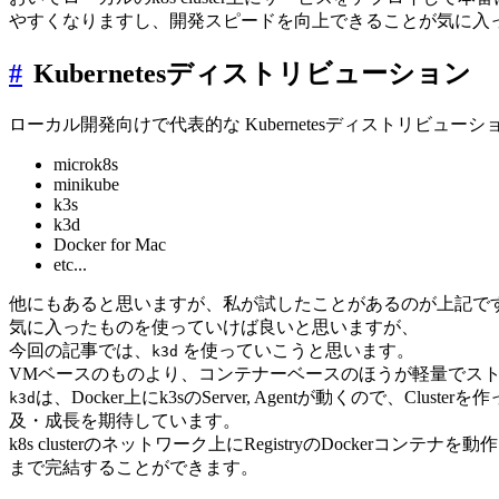
やすくなりますし、開発スピードを向上できることが気に入
#
Kubernetesディストリビューション
ローカル開発向けで代表的な Kubernetesディストリビュー
microk8s
minikube
k3s
k3d
Docker for Mac
etc...
他にもあると思いますが、私が試したことがあるのが上記で
気に入ったものを使っていけば良いと思いますが、
今回の記事では、
を使っていこうと思います。
k3d
VMベースのものより、コンテナーベースのほうが軽量でス
は、Docker上にk3sのServer, Agentが動くので
k3d
及・成長を期待しています。
k8s clusterのネットワーク上にRegistryのDock
まで完結することができます。