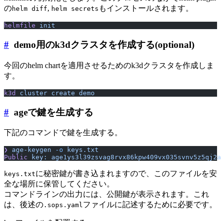
の
,
もインストールされます。
helm diff
helm secrets
helmfile
 init
#
demo用のk3dクラスタを作成する(optional)
今回のhelm chartを適用させるためのk3dクラスタを作成しま
す。
k3d
 cluster
 create
 demo
#
ageで鍵を生成する
下記のコマンドで鍵を生成する。
❯
 age-keygen
 -o
 keys.txt
Public
 key:
 age1ys3l39zsvag8rvx86kpw409vx035svnv5z5qj2a
に秘密鍵が書き込まれますので、このファイルを安
keys.txt
全な場所に保管してください。
コマンドラインの出力には、公開鍵が表示されます。これ
は、後述の
ファイルに記述するために必要です。
.sops.yaml