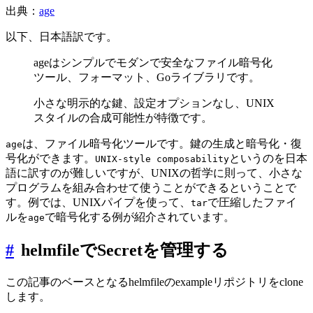
出典：
age
以下、日本語訳です。
ageはシンプルでモダンで安全なファイル暗号化
ツール、フォーマット、Goライブラリです。
小さな明示的な鍵、設定オプションなし、UNIX
スタイルの合成可能性が特徴です。
は、ファイル暗号化ツールです。鍵の生成と暗号化・復
age
号化ができます。
というのを日本
UNIX-style composability
語に訳すのが難しいですが、UNIXの哲学に則って、小さな
プログラムを組み合わせて使うことができるということで
す。例では、UNIXパイプを使って、
で圧縮したファイ
tar
ルを
で暗号化する例が紹介されています。
age
#
helmfileでSecretを管理する
この記事のベースとなるhelmfileのexampleリポジトリをclone
します。