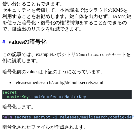
使い分けることもできます。
セキュリティを考慮して、本番環境ではクラウドのKMSを
利用することをお勧めします。鍵自体を出力せず、IAMで鍵
を使った暗号化・復号化の権限制御をすることができるの
で、鍵流出のリスクを軽減できます。
#
valuesの暗号化
この記事では、exampleレポジトリの
チャートを
meilisearch
例に説明します。
暗号化前のvaluesは下記のようになっています。
releases/meilisearch/config/default-secrets.yaml
secret
:
  masterKey
: 
putYourSecureMasterKey
暗号化します。
helm
 secrets
 encrypt
 -i
 releases/meilisearch/config/de
暗号化されたファイルが作成されます。