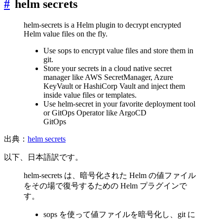
#
helm secrets
helm-secrets is a Helm plugin to decrypt encrypted
Helm value files on the fly.
Use sops to encrypt value files and store them in
git.
Store your secrets in a cloud native secret
manager like AWS SecretManager, Azure
KeyVault or HashiCorp Vault and inject them
inside value files or templates.
Use helm-secret in your favorite deployment tool
or GitOps Operator like ArgoCD
GitOps
出典：
helm secrets
以下、日本語訳です。
helm-secrets は、暗号化された Helm の値ファイル
をその場で復号するための Helm プラグインで
す。
sops を使って値ファイルを暗号化し、git に