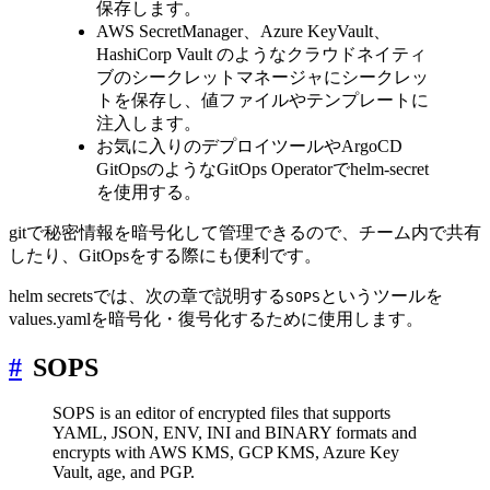
保存します。
AWS SecretManager、Azure KeyVault、
HashiCorp Vault のようなクラウドネイティ
ブのシークレットマネージャにシークレッ
トを保存し、値ファイルやテンプレートに
注入します。
お気に入りのデプロイツールやArgoCD
GitOpsのようなGitOps Operatorでhelm-secret
を使用する。
gitで秘密情報を暗号化して管理できるので、チーム内で共有
したり、GitOpsをする際にも便利です。
helm secretsでは、次の章で説明する
というツールを
SOPS
values.yamlを暗号化・復号化するために使用します。
#
SOPS
SOPS is an editor of encrypted files that supports
YAML, JSON, ENV, INI and BINARY formats and
encrypts with AWS KMS, GCP KMS, Azure Key
Vault, age, and PGP.