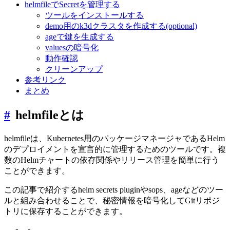
helmfileでSecretを管理する
ツールをインストールする
demo用のk3dクラスタを作成する(optional)
ageで鍵を生成する
valuesの暗号化
動作確認
クリーンアップ
参考リンク
まとめ
#
helmfileとは
helmfileは、Kubernetes用のパッケージマネージャであるHelm
のデプロイメントを宣言的に管理するためのツールです。複
数のHelmチャートの依存関係やリリース管理を簡単に行う
ことができます。
この記事で紹介するhelm secrets pluginやsops、ageなどのツー
ルと組み合わせることで、秘密情報を暗号化してGitリポジ
トリに保存することができます。