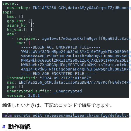
secret
:
  masterKey
: 
ENC[AES256_GCM,data:AM/yOA4Csq+oIZ/UBuoonq
sops
:
  kms
: []
  gcp_kms
: []
  azure_kv
: []
  hc_vault
: []
  age
:
    - 
recipient
: 
age1evst7w6xpuc6krhm9gvrff9pm62dta3zdz
      enc
: 
|
        -----BEGIN AGE ENCRYPTED FILE-----
        YWdlLWVuY3J5cHRpb24ub3JnL3YxCi0+IFgyNTUxOSB0V0p
        Vm5meVo4VUErSU0zUHFPRHlRTXhrWkdOQVFJCmNuRVVseUN
        MHRzNkhOcG9wQlZMRzI1M29Qc1ZpRjAKLS0tIFFKYnZOL25
        bW83aVhrZXhORG9pdFdjMERTVnFxbGMKl+sIkw+nzo1ckum
        4AqI4+0PdW5TPjFDjgdbBnaFq4QFh1H5WWpQnEh3Q0ZiKPg
        -----END AGE ENCRYPTED FILE-----
  lastmodified
: 
"2024-09-27T23:01:06Z"
  mac
: 
ENC[AES256_GCM,data:LxJpKzuDEM/n77B/KofFBAdYC4P6
  pgp
: []
  unencrypted_suffix
: 
_unencrypted
  version
: 
3.8.1
編集したいときは、下記のコマンドで編集できます。
helm
 secrets
 edit
 releases/meilisearch/config/default-s
#
動作確認