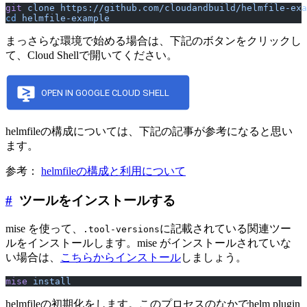
git
 clone
 https://github.com/cloudandbuild/helmfile-exa
cd
 helmfile-example
まっさらな環境で始める場合は、下記のボタンをクリックし
て、Cloud Shellで開いてください。
helmfileの構成については、下記の記事が参考になると思い
ます。
参考：
helmfileの構成と利用について
#
ツールをインストールする
mise を使って、
に記載されている関連ツー
.tool-versions
ルをインストールします。mise がインストールされていな
い場合は、
こちらからインストール
しましょう。
mise
 install
helmfileの初期化をします。このプロセスのなかでhelm plugin