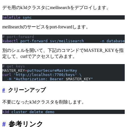
デモ用のk3dクラスタにmeilisearchをデプロイします。
helmfile
 sync
meilisearchのサービスをport-forwardします。
# port-forward
kubectl
 port-forward
 svc/meilisearch
       -n
 database
 
別のシェルを開いて、下記のコマンドでMASTER_KEYを指
定して、curlでアクセスしてみます。
# get keys
MASTER_KEY
=
putYourSecureMasterKey
curl
 'http://localhost:7700/keys'
 \
  -H
 "Authorization: Bearer 
$MASTER_KEY
"
#
クリーンアップ
不要になったk3dクラスタを削除します。
k3d
 cluster
 delete
 demo
#
参考リンク