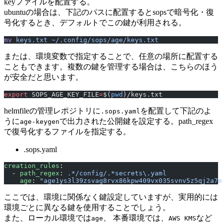
keyファイルを配置する。
ubuntuの場合は、下記のパスに配置するとsopsで暗号化・復
号化するとき、デフォルトでこの鍵が利用される。
mv
 keys.txt
 ~/.config/sops/age/keys.txt
または、環境変数で指定することで、任意の場所に配置する
こともできます。複数の鍵を管理する場合は、こちらのほう
が安全だと思います。
export
 SOPS_AGE_KEY_FILE
=
$(
pwd
)/keys.txt
helmfileの管理レポジトリに
を配置して下記のよ
.sops.yaml
うに
で出力された公開鍵を設定する。path_regex
age-keygen
で復号化するファイルを指定する。
.sops.yaml
creation_rules
:
  - 
path_regex
: 
.*/config/.*secrets\.yaml
    age
: 
"age1ys3l39zsvag8rvx86kpw409vx035svnv5z5qj2a7e
ここでは、環境に関係なく鍵設定していますが、実用的には
環境ごとに異なる鍵を使用することでしょう。
また、ローカル環境では
、 本番環境では、
など
age
AWS KMS